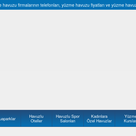
avuzu firmalarının telefonları, yüzme havuzu fiyatları ve yüzme havuzu f
Havuzlu
Havuzlu Spor
Kadınlara
Yüzm
uaparklar
Oteller
Salonları
Özel Havuzlar
Kurslar