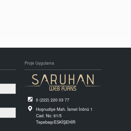
Proje Uygulama
0 (222) 220 03 77
Hoşnudiye Mah. İsmet İnönü 1
Cad. No: 61/5
Tepebaşı/ESKİŞEHİR